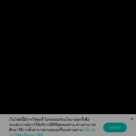
ดูเนื้อหา
เมนูของฉัน
เกี่ยวกับเรา
ปกติ
Download readAwrite
×
เว็บไซต์นี้มีการใช้คุกกี้ โปรดยอมรับนโยบายคุกกี้เพื่อ
ประสบการณ์การใช้บริการที่ดีที่สุดของท่าน ท่านสามารถ
ยอมรับ
ศึกษาวิธีการตั้งค่าการควบคุมคุกกี้ของท่านผ่าน
นโยบาย
© 2026 readAwrite.com by MEB Corporation Public Company Limited
การใช้คุกกี้ของเราที่นี่