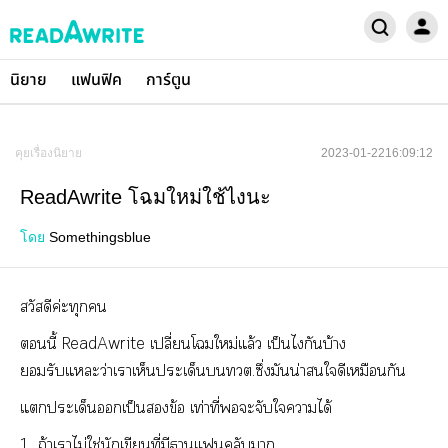
นิยาย
แฟนฟิค
การ์ตูน
คุยเรื่องนิยาย
2023-01-2216:09:12
ReadAwrite โฉมใหม่ใช้ไงนะ
โดย
Somethingsblue
สวัสดีค่ะทุก
นี้ ReadAwrite เปลี่ยนโใหม่แล้ว เป็นไกันบ้าง
รับแะว่าเาเห็นประเด็นทวต.ซึ่งมันน่าใดีเหมือนกัน
แประเด็นเป็นข้อ เท่าที่ะจับใาได้
1. ถ้าเาไม่ใช่นักเขียนที่มีาแคลับา