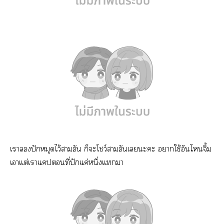
เาปักหมุดไว้าอัน ก็ะโชว์าอันเะะ าใช้อันไจิ้ม
เาแต่เาแปที่ปักแค่หนึ่งแา