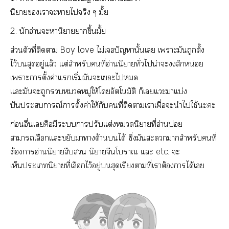
นิยายเาะาไจริง ๆ มั้ย
2. นักอ่านะหานิาาขึ้นมั้ย
ส่วนตัวที่ติดา Boy love ไม่เปัญหานั้นเ เาะมันถูกตั้ง
ไว้สุดอยู่แล้ว แต่สำหรับคนที่อ่านนิยายทั่วไน่าะสักหน่อย
เาะาตั้งค่าแเริ่มมันะเะไ
แะมันะถูกหมู่ให้โอัตโนมัติ ก็เแะาแบ่ง
ปันะการณ์าตั้งค่าให้กับคนที่ติดาเาเผื่อะนำไใช้ะะ
ก่อนอื่นเคือมีะาปรับแต่งนิยายที่อ่านบ่อย
าาเลือกแะขยับาางด้านได้ ซึ่งมันะาสำหรับคนที่
ต้องาอ่านนิยายสืบ นิยายจีนโา แะ etc. ะ
เห็นะเนิยายที่เลือกไว้อยู่สุดเรียงตามที่เาต้องาได้เ