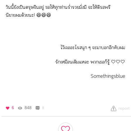
วันนี้ยังเป็นตรุษจีนอยู่ ให้ทุกท่านร่ำรวยมั่งมี ะให้ดีพรี
นิยายด้วยะ!
😆😆😆
ไว้เะไสนุก ๆ ะาอีกคับ
รักเหมือนเดิมแะ เก็รู้
🤍🤍🤍
Somethingsblue
6
848
8
report