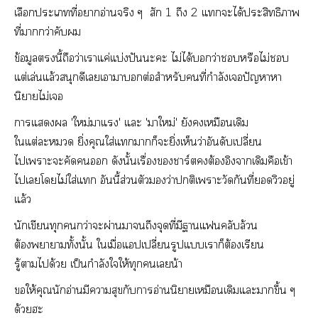
เลือกะเที่าอ่านจริง ๆ สัก 1 ถึง 2 แะได้ประสิทธิภาพ
ที่ากว่าคับ
ข้อมูลนี้ถือว่าเาแค่แบ่งปันะะ ไม่ได้ว่าหรือไม่
แต่เล่นแล้วสนุกดีเเาาต่อสำหรับคนที่กำลังเปัญหาหา
นิาไม่เ
าแ 'ใหม่าแ' แะ 'าใหม่' ยังเหมือนเดิม
ใแต่ะ ยิ่งคุณใส่แาก็ะยิ่งเห็นว่าอันดับเปลี่ยน
ไเาะะคัด ดังนั้นเรื่องาร์ตต้องอิงาเดิมคือเข้า
ไเโไม่ใส่แ อันนี้ส่วนตัวว่าติเาะวัดกันที่วิวอยู่
แล้ว
นักเขียนทุกกว่าะผ่านาถึงจุดที่มีาแคลับล้วน
ต้องาาทั้งนั้น ใเมื่อแปเปลี่ยนรูปแเาก็ต้องเรียน
รู้าได้วย เป็นกำลังใให้ทุกเน้า
ให้คุณนักอ่านมีาสุขกับาอ่านนิยายเหมือนเดิมแะาขึ้น ๆ
ด้วยะ